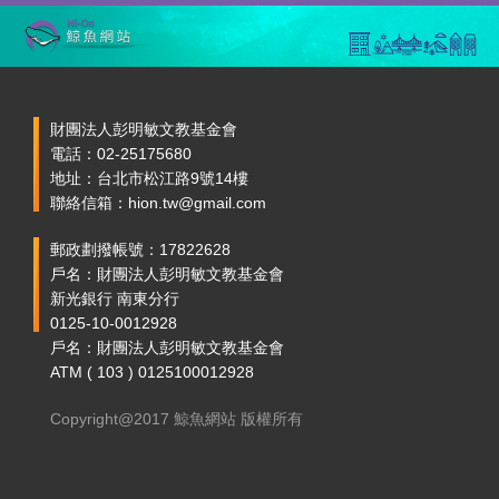
財團法人彭明敏文教基金會
電話：02-25175680
地址：台北市松江路9號14樓
聯絡信箱：hion.tw@gmail.com
郵政劃撥帳號：17822628
戶名：財團法人彭明敏文教基金會
新光銀行 南東分行
0125-10-0012928
戶名：財團法人彭明敏文教基金會
ATM ( 103 ) 0125100012928
Copyright@2017 鯨魚網站 版權所有