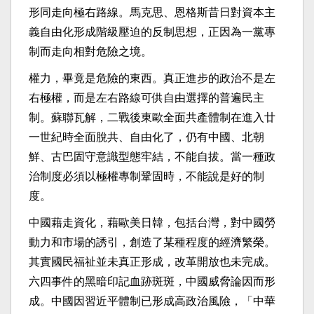
形同走向極右路線。馬克思、恩格斯昔日對資本主
義自由化形成階級壓迫的反制思想，正因為一黨專
制而走向相對危險之境。
權力，畢竟是危險的東西。真正進步的政治不是左
右極權，而是左右路線可供自由選擇的普遍民主
制。蘇聯瓦解，二戰後東歐全面共產體制在進入廿
一世紀時全面脫共、自由化了，仍有中國、北朝
鮮、古巴固守意識型態牢結，不能自拔。當一種政
治制度必須以極權專制鞏固時，不能說是好的制
度。
中國藉走資化，藉歐美日韓，包括台灣，對中國勞
動力和市場的誘引，創造了某種程度的經濟繁榮。
其實國民福祉並未真正形成，改革開放也未完成。
六四事件的黑暗印記血跡斑斑，中國威脅論因而形
成。中國因習近平體制已形成高政治風險，「中華