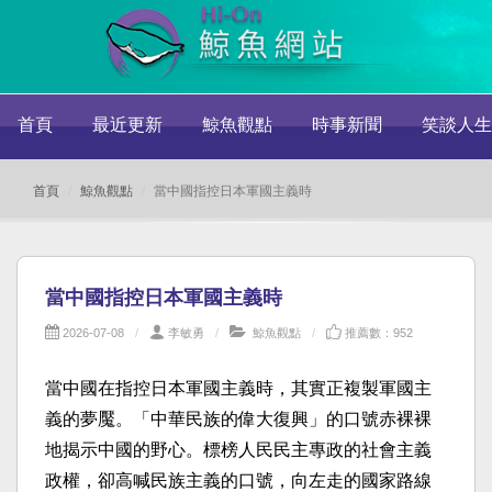
首頁
最近更新
鯨魚觀點
時事新聞
笑談人生
首頁
鯨魚觀點
當中國指控日本軍國主義時
當中國指控日本軍國主義時
2026-07-08
李敏勇
鯨魚觀點
推薦數：952
當中國在指控日本軍國主義時，其實正複製軍國主
義的夢魘。「中華民族的偉大復興」的口號赤裸裸
地揭示中國的野心。標榜人民民主專政的社會主義
政權，卻高喊民族主義的口號，向左走的國家路線