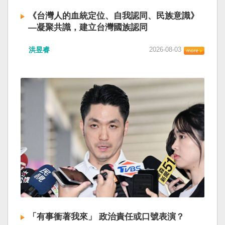
《台灣人的血統定位、自我認同、民族意識》
—凝聚共識，建立台灣國族認同
洪昱睿
2026-08-03
「有事衝著我來」 政治責任或口號表演？