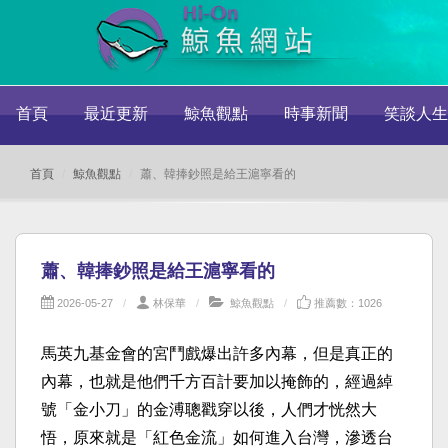
首頁
最近更新
鯨魚觀點
時事新聞
笑談人生
首頁
鯨魚觀點
蕭、韓捧鈔照是給王滬寧看的
蕭、韓捧鈔照是給王滬寧看的
2026-05-27
林保華
鯨魚觀點
推薦數：1026
馬英九基金會的宮鬥戲爆出許多內幕，但是真正的
內幕，也就是他們千方百計要加以掩飾的，經過綽
號「金小刀」的金溥聰戳穿以後，人們才恍然大
悟，原來就是「紅色金流」如何進入台灣，滲透台