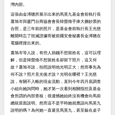
灣內部。
這張由金溥聰所展示出來的馬英九基金會前執行長
蕭旭岑與廈門台商協會會長韓螢煥手捧大捆鈔票的
合照，是三年前的照片，是基金會前執行長王光慈
離開時忘了毀滅證據而被前國安會秘書長金溥聰在
電腦裡搜出來的。
蕭旭岑等人說，有些人捐錢不想留姓名，這可以理
解，但是韓螢煥不想留姓名卻留下照片，這又何
故？蕭旭岑說，拍照說明他光明正大；然而事先為
何不說？照片見光後才說？光明在哪裡？王光慈
說，有關不入帳的現金流動，直到今年四月底調查
小組向她詢問時，她才第一次看到相關指控及基金
會所謂的內部查核；很遺憾她始終沒有機會向馬前
總統當面說明。然而這不是平時她就應該向馬英九
說明的嗎？為何她一直避見馬英九，甚至躲在桌子