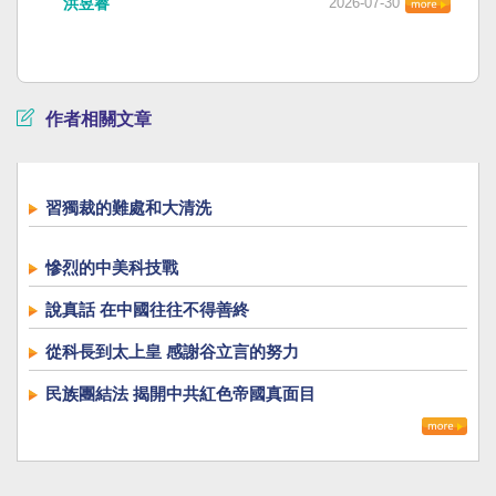
洪昱睿
2026-07-30
作者相關文章
習獨裁的難處和大清洗
慘烈的中美科技戰
說真話 在中國往往不得善終
從科長到太上皇 感謝谷立言的努力
民族團結法 揭開中共紅色帝國真面目