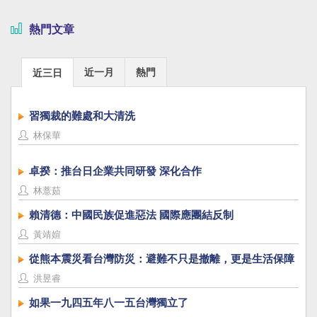
熱門文章
近一月
熱門
近三日
習獨裁的難處和大清洗
林保華
卓揆：推台日企業共同研發 深化合作
林薏茹
賴清德：中國民族促進惡法 國際應團結反制
黃靖媗
從熊本震災看台灣防災：避難不只是撤離，更是生活保障
洪昱睿
如果一九四五年八一五台灣獨立了