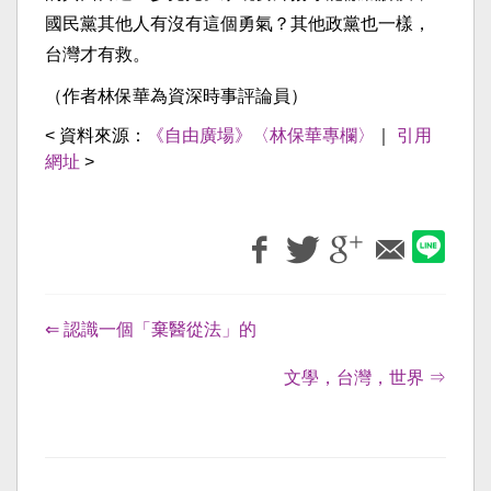
國民黨其他人有沒有這個勇氣？其他政黨也一樣，
台灣才有救。
（作者林保華為資深時事評論員）
< 資料來源：
《自由廣場》〈林保華專欄〉
｜
引用
網址
>
⇐ 認識一個「棄醫從法」的
文學，台灣，世界 ⇒