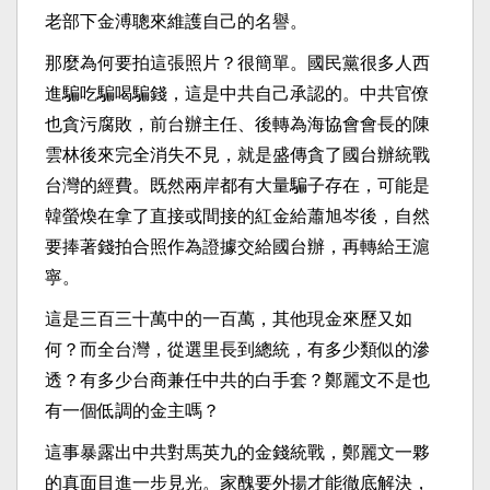
老部下金溥聰來維護自己的名譽。
那麼為何要拍這張照片？很簡單。國民黨很多人西
進騙吃騙喝騙錢，這是中共自己承認的。中共官僚
也貪污腐敗，前台辦主任、後轉為海協會會長的陳
雲林後來完全消失不見，就是盛傳貪了國台辦統戰
台灣的經費。既然兩岸都有大量騙子存在，可能是
韓螢煥在拿了直接或間接的紅金給蕭旭岑後，自然
要捧著錢拍合照作為證據交給國台辦，再轉給王滬
寧。
這是三百三十萬中的一百萬，其他現金來歷又如
何？而全台灣，從選里長到總統，有多少類似的滲
透？有多少台商兼任中共的白手套？鄭麗文不是也
有一個低調的金主嗎？
這事暴露出中共對馬英九的金錢統戰，鄭麗文一夥
的真面目進一步見光。家醜要外揚才能徹底解決，