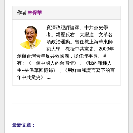
作者
林保華
資深政經評論家、中共黨史學
者。親歷反右、大躍進、文革各
項政治運動。曾任教上海華東師
範大學，教授中共黨史。2009年
創辦台灣青年反共救國團，擔任理事長。著
有﹕《一個中國人的台灣情》﹑《我的雜種人
生--林保華回憶錄》﹑《用鮮血和謊言寫下的百
年中共黨史》......
最新文章：