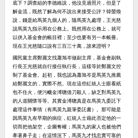
底下？調查組的李德維說，他沒見過照片，但是了
解金流，既然了解為何不說出來接受公評？韓螢煥
說，錢是給馬英九個人的，隨馬英九處理，王光慈
說馬英九指示用在公務上。既然用在公務上，就可
以併入基金會的帳目裡；至少也要有另一本帳冊。
現在王光慈隨口說有三百三十萬，誰來證明？
國民黨主席鄭麗文找蕭旭岑做副主席，基金會副執
行長王光慈就自行接任執行長，這樣等於鄭麗文控
制了基金會。起初，我也認為蕭旭岑是馬英九推薦
給鄭麗文的，實際不然。現在這些紅統人士眼看紙
包不住火，便污衊金溥聰借刀殺人，缺乏對馬英九
的人道關懷等等。其實金溥聰真是在馬英九委託下
處理這件事情（有馬英九親筆委託書）。那可能是
因馬英九有早期的病症，紅統人士藉此否定他的一
切而把他架空，企圖奪權；馬英九的家人也被他們
牽著鼻子走；在這情況下，馬英九才找忠實可靠的