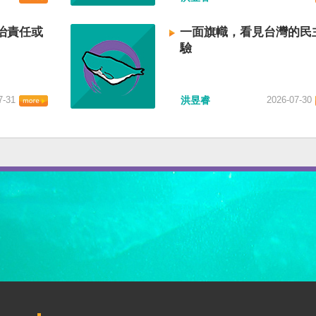
治責任或
一面旗幟，看見台灣的民
驗
7-31
洪昱睿
2026-07-30