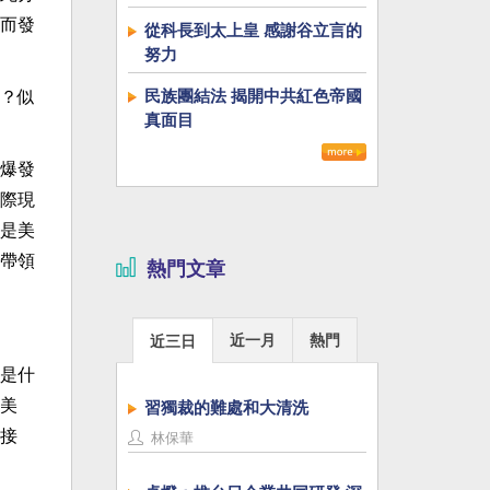
而發
從科長到太上皇 感謝谷立言的
努力
民族團結法 揭開中共紅色帝國
？似
真面目
爆發
際現
是美
帶領
熱門文章
近一月
熱門
近三日
是什
美
習獨裁的難處和大清洗
接
林保華