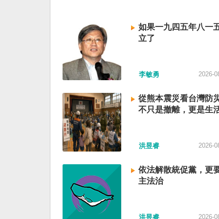
如果一九四五年八一
立了
李敏勇
2026-0
從熊本震災看台灣防
不只是撤離，更是生
洪昱睿
2026-0
依法解散統促黨，更
主法治
洪昱睿
2026-0