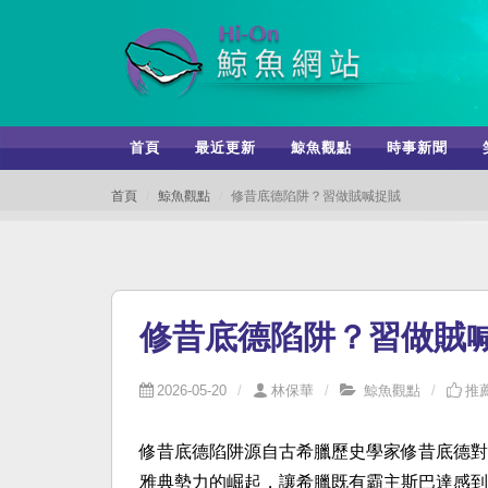
首頁
最近更新
鯨魚觀點
時事新聞
首頁
鯨魚觀點
修昔底德陷阱？習做賊喊捉賊
修昔底德陷阱？習做賊
2026-05-20
林保華
鯨魚觀點
推薦
修昔底德陷阱源自古希臘歷史學家修昔底德對
雅典勢力的崛起，讓希臘既有霸主斯巴達感到