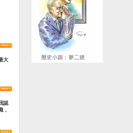
最大
我認
識，