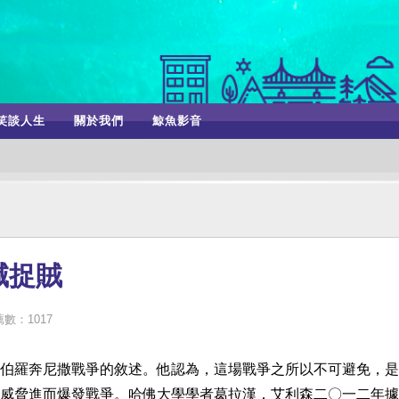
笑談人生
關於我們
鯨魚影音
喊捉賊
數：1017
伯羅奔尼撒戰爭的敘述。他認為，這場戰爭之所以不可避免，是
威脅進而爆發戰爭。哈佛大學學者葛拉漢．艾利森二〇一二年據