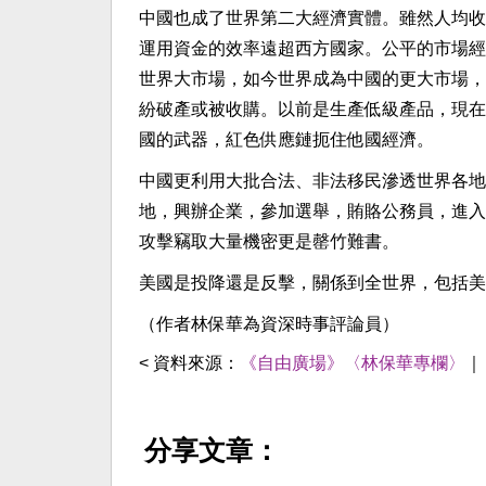
中國也成了世界第二大經濟實體。雖然人均收
運用資金的效率遠超西方國家。公平的市場經
世界大市場，如今世界成為中國的更大市場，
紛破產或被收購。以前是生產低級產品，現在
國的武器，紅色供應鏈扼住他國經濟。
中國更利用大批合法、非法移民滲透世界各地
地，興辦企業，參加選舉，賄賂公務員，進入
攻擊竊取大量機密更是罄竹難書。
美國是投降還是反擊，關係到全世界，包括美
（作者林保華為資深時事評論員）
< 資料來源：
《自由廣場》〈林保華專欄〉
分享文章：