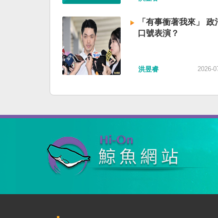
「有事衝著我來」 政
口號表演？
洪昱睿
2026-0