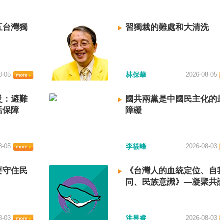
五台灣獨
習獨裁的難處和大清洗
8-05
林保華
2026-08-05
災：避難
國共兩黨是中國民主化的
活保障
障礙
8-05
李筱峰
2026-08-03
要守住民
《台灣人的血統定位、自
同、民族意識》—凝聚共
建立台灣國族認同
8-03
洪昱睿
2026-08-03