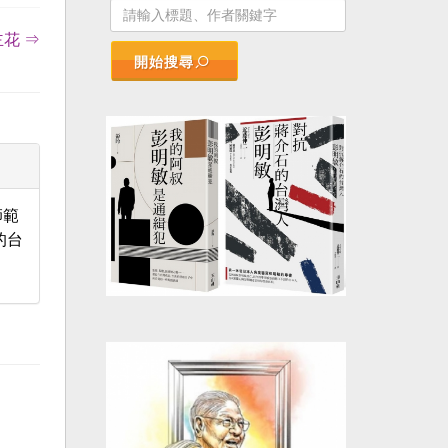
花 ⇒
開始搜尋
師範
的台