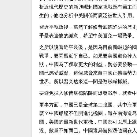
析近現代歷史的新興崛起國家挑戰既有霸主而
生的；他也分析中美關係而廣泛被世人引用。
習近平執政後，當然了解修昔底德陷阱的歷史
乎是表達他的誠意，希望中美避免一場戰爭。
之所以說習近平裝傻，是因為目前新崛起的國
戰爭，要問習近平自己。如果要美國避免掉入
狀，中國為了獲取更大的利益，勢必要發動一
國已感受威脅。這個威脅來自中國正擴張勢力
世界。所以習突然來這一問是做賊喊抓賊。
要避免掉入修昔底德陷阱而爆發戰爭，就看中
軍事方面，中國已是全球第二強國。其中海軍
麼？中國船艦不但開進北極圈，還在南海造島
國，美國的最新世代軍機，中國都可以馬上跟
近、數量不如而已。中國還具備摧毀他國在人