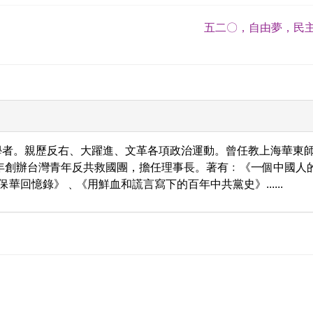
五二〇，自由夢，民主
學者。親歷反右、大躍進、文革各項政治運動。曾任教上海華東
9年創辦台灣青年反共救國團，擔任理事長。著有﹕《一個中國人
保華回憶錄》﹑《用鮮血和謊言寫下的百年中共黨史》......