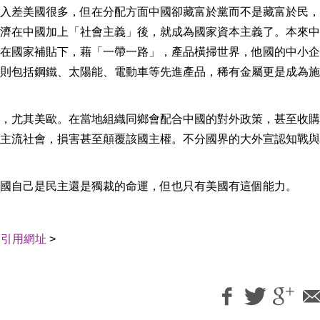
入差美國很多，但在分配方面中國卻藏富於黨而不是藏富於民，
濟在中國加上「社會主義」後，就成為國家資本主義了。本來中
在國家補貼下，藉「一帶一路」，產品橫掃世界，他國的中小企
則包括鋼鐵、太陽能、電動車等先進產品，稀有金屬更是成為施
，尤其美歐。在當地組織同鄉會配合中國的對外政策，甚至收購
主流社會，損害甚至顛覆該國主權。不分國界的大外宣認知戰與
國自己是民主還是獨裁的命運，但也只有美國有這個能力。
｜
引用網址
>