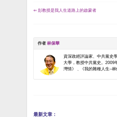
⇐ 彭教授是我人生道路上的啟蒙者
作者
林保華
資深政經評論家、中共黨史
大學，教授中共黨史。200
灣情》﹑《我的雜種人生--林
最新文章：