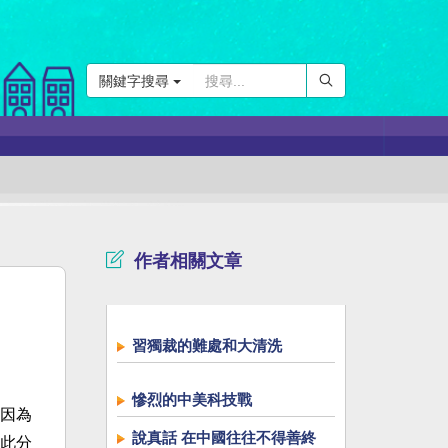
關鍵字搜尋
作者相關文章
習獨裁的難處和大清洗
慘烈的中美科技戰
因為
說真話 在中國往往不得善終
此分