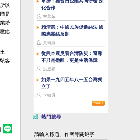
卓揆：推台日企業共同研發 深
所以
化合作
國是
林薏茹
業紛
賴清德：中國民族促進惡法 國
壓他
際應團結反制
黃靖媗
土
從熊本震災看台灣防災：避難
不只是撤離，更是生活保障
駭客
洪昱睿
如果一九四五年八一五台灣獨
立了
李敏勇
熱門搜尋
請輸入標題、作者等關鍵字