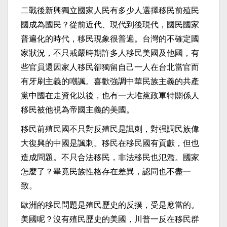
二戰後新興獨立國家人民有多少人選擇移民前殖民
國成為國民？從前近代、現代到後現代，國民國家
普遍化的時代，移民現象很普遍。台灣的不確定國
家狀況，不只戒嚴時期許多人移民美國及他國，有
些官員還因家人移民卻獨留自己一人在台北當官而
有牙刷主義的嘲諷。喜歡強調中華民族主義的共產
黨中國在走資化以後，也有一大堆黨政軍特關係人
移民被他視為帝國主義的美國。
移民前殖民國不只對反殖民是諷刺，對强調民族偉
大復興的中國是諷刺。移民在移民國有貢獻，但也
造成問題。不只合法移民，非法移民也氾濫。國家
怎麼了？畢竟民族性格存在差異，認同也不盡一
致。
歐洲的移民問題是殖民歷史的反撲，受是應當的。
美國呢？沒有殖民歷史的美國，川普一反在移民群