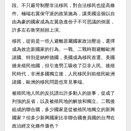
段。不只嚴苛制壓非法移民，對合法移民也提高條
件。極端右翼保守派的政策施為，讓美國這個以自
由為豪的國家成為左翼急進份子不可思議的倒退，
許多左右衝突頻頻上演。
移民，從前是一些人避離原屬國家政治壓迫，選擇
成為效忠新國家的行為。一戰、二戰時期避離歐洲
諸國、特別是納粹德國，美國成為移民首選。美國
雖未殖民他國，但引進勞工吸收了亞非人民。後殖
民時代，非洲多國獨立後，人民移民到前殖民歐洲
諸國，歐洲的移民問題也常見事端。
被殖民地人民的反抗譜出許多動人的故事，促成了
列強的反省，以及被殖民地的解放和獨立。二戰後
組成的聯合國，多少國家是從被殖民地獨立的新興
國家？但多少新興國家比非聯合國會員國的台灣在
政治經文化條件遜色？