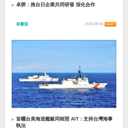
卓揆：推台日企業共同研發 深化合作
林薏茹
2026-08-04
首曬台美海巡艦艇同框照 AIT：支持台灣海事
執法