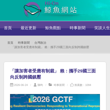
首頁
最近更新
鯨魚觀點
時事新聞
笑談人生
首頁
時事新聞
台灣政治
「讓加害者受應有制裁」 賴：攜手29國三面向反制跨國鎮壓
「讓加害者受應有制裁」 賴：攜手29國三面
向反制跨國鎮壓
2026-06-24
陳昀
時事新聞
推薦數：1094