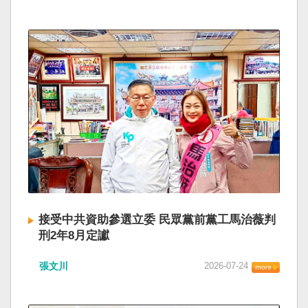
接受中共資助參選立委 民眾黨前黨工馬治薇判
刑2年8月定讞
張文川
2026-07-24