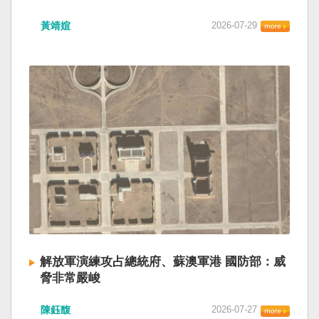
黃靖媗
2026-07-29
解放軍演練攻占總統府、蘇澳軍港 國防部：威
脅非常嚴峻
陳鈺馥
2026-07-27