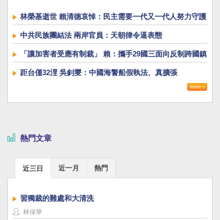
林榮基逝世 賴清德哀悼：民主需要一代又一代人努力守護
中共民族團結法 兩岸官員：天朝律令逼表態
「讓加害者受應有制裁」 賴：攜手29國三面向反制跨國鎮
壓
距台僅32浬 吳釗燮：中國海警船假執法、真擴張
熱門文章
近一月
熱門
近三日
習獨裁的難處和大清洗
林保華