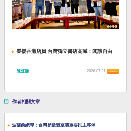
聲援香港店員 台灣獨立書店高喊：閱讀自由
陳鈺馥
2026-07-21
作者相關文章
波蘭前總理：台灣是歐盟至關重要民主夥伴