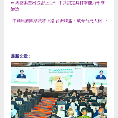
⇐ 馬德案查出洩密上百件 中共鎖定具打擊能力部隊
滲透
中國民族團結法將上路 台派聯盟：威脅台灣人權 ⇒
最新文章：