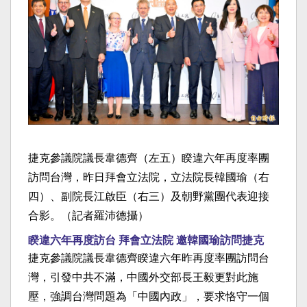
捷克參議院議長韋德齊（左五）睽違六年再度率團
訪問台灣，昨日拜會立法院，立法院長韓國瑜（右
四）、副院長江啟臣（右三）及朝野黨團代表迎接
合影。（記者羅沛德攝）
睽違六年再度訪台 拜會立法院 邀韓國瑜訪問捷克
捷克參議院議長韋德齊睽違六年昨再度率團訪問台
灣，引發中共不滿，中國外交部長王毅更對此施
壓，強調台灣問題為「中國內政」，要求恪守一個