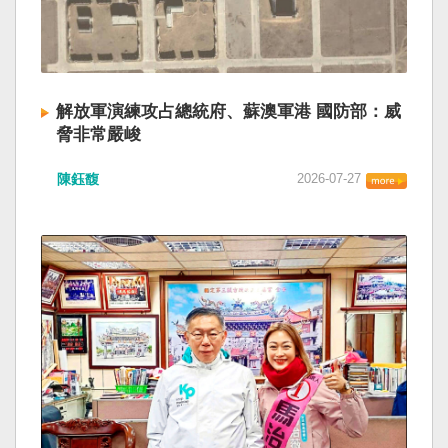
解放軍演練攻占總統府、蘇澳軍港 國防部：威
脅非常嚴峻
陳鈺馥
2026-07-27