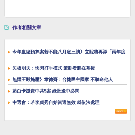
作者相關文章
今年度總預算案若不能八月底三讀》立院將再添「兩年度
總預算同時審」新惡例
矢板明夫：快閃打手模式 策劃者躲在幕後
無懼王毅施壓》韋德齊：台捷民主國家 不聽命他人
藍白卡譴責中共5案 綠批逢中必閃
中選會：若李貞秀自始當選無效 就依法處理