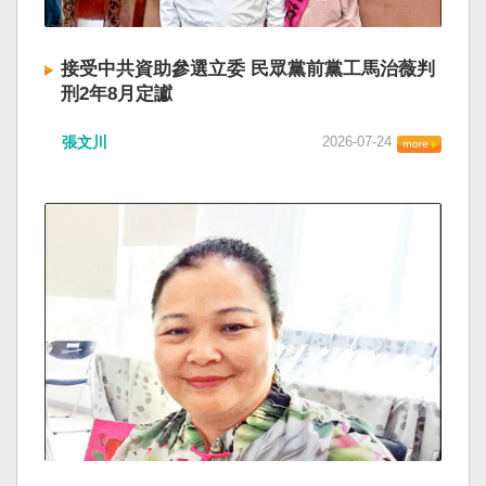
接受中共資助參選立委 民眾黨前黨工馬治薇判
刑2年8月定讞
張文川
2026-07-24