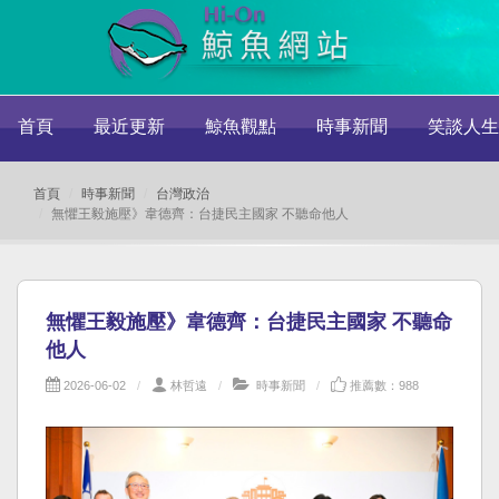
首頁
最近更新
鯨魚觀點
時事新聞
笑談人生
首頁
時事新聞
台灣政治
無懼王毅施壓》韋德齊：台捷民主國家 不聽命他人
無懼王毅施壓》韋德齊：台捷民主國家 不聽命
他人
2026-06-02
林哲遠
時事新聞
推薦數：988