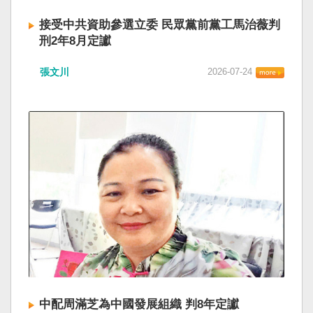
接受中共資助參選立委 民眾黨前黨工馬治薇判
刑2年8月定讞
張文川
2026-07-24
中配周滿芝為中國發展組織 判8年定讞