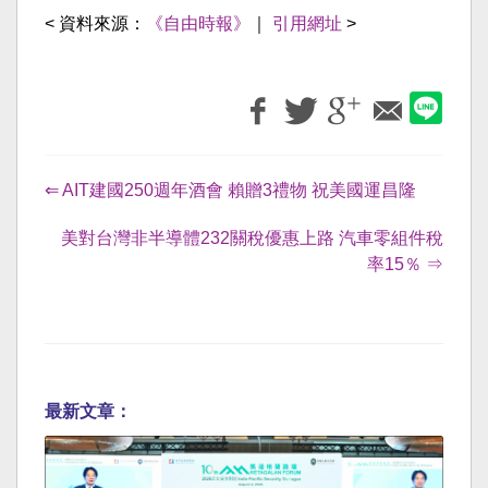
< 資料來源：
《自由時報》
｜
引用網址
>
⇐ AIT建國250週年酒會 賴贈3禮物 祝美國運昌隆
美對台灣非半導體232關稅優惠上路 汽車零組件稅
率15％ ⇒
最新文章：