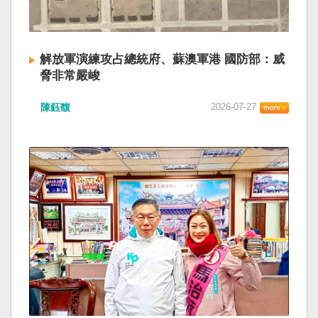
解放軍演練攻占總統府、蘇澳軍港 國防部：威
脅非常嚴峻
陳鈺馥
2026-07-27