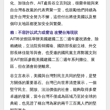
化、加強合作。AIT處長谷立言則說，很榮幸能與來
自台灣各政黨的代表齊聚一堂，也鼓勵他們持續為
提升台灣安全努力不懈，這些付出將使美國以及整
個印太地區都更加安全與繁榮。
賴：不容許以武力或脅迫 改變台海現狀
AIT昨於館區舉辦美國建國二五〇週年慶祝酒會。除
賴總統，立法院長韓國瑜、國防部長顧立雄、外交
部長林佳龍等與會。也受邀的國民黨主席鄭麗文則
至AIT館區參觀美國建國二五〇週年系列攤位、展
區，但在酒會前便離席。
谷立言表示，美國與台灣對民主共同的堅持，是雙
方關係的重要基石。台灣已向世界清楚展示，一個
堅守民主、開放、法治價值的社會，能夠取得多麼
卓越的發展，當今台灣不僅成為區域乃至於全球的
典範，也見證了稱台灣為家的兩千三百萬人們的堅