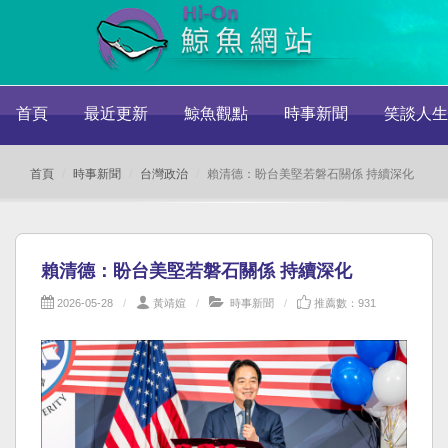
首頁
最近更新
鯨魚觀點
時事新聞
笑談人生
首頁
時事新聞
台灣政治
賴清德：盼台美堅若磐石關係 持續深化
賴清德：盼台美堅若磐石關係 持續深化
2026-05-28
黃靖媗
時事新聞
推薦數：931