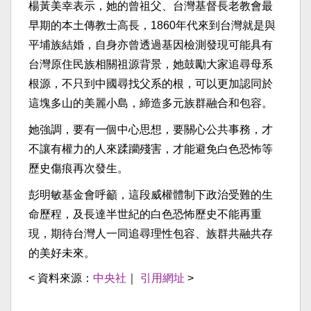
楊黃美幸表示，她的曾祖父、台灣基督長老教會最
早期的本土傳教士高長，1860年代來到台灣就是與
平埔族結婚，自身亦曾透過基因檢測發現可能具有
台灣原住民族相關祖源背景，她鼓勵大家追尋母系
根源，不只到中國尋找父系的根，可以更加認同於
這塊多山的美麗小島，締造多元族群融合和包容。
她強調，要有一個中心思想，要關心公共事務，才
不讓有權力的人來蹂躪殘害，才能避免白色恐怖等
歷史傷痕再次發生。
彭明敏基金會呼籲，這段威權體制下政治受難的生
命歷程，及長達半世紀的白色恐怖歷史不能再重
現，期待台灣人一同追尋理性包容、族群共融共存
的美好未來。
< 資料來源：
中央社
｜
引用網址
>