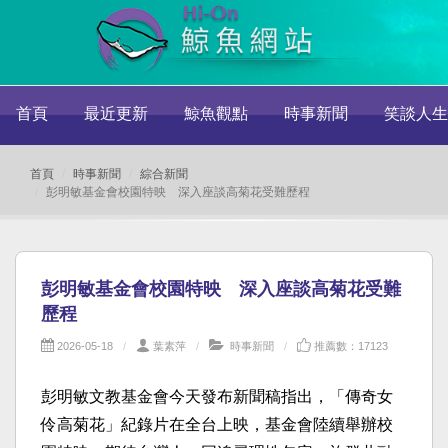
首頁
最近更新
鯨魚觀點
時事新聞
笑談人生
首頁
時事新聞
綜合新聞
彭明敏基金會校園特映 深入座談高菊花受難歷程
彭明敏基金會校園特映 深入座談高菊花受難
歷程
2026-05-18
葉素萍
時事新聞
推薦數：17123
彭明敏文教基金會今天發布新聞稿指出，「傳奇女
伶高菊花」紀錄片在全台上映，基金會陸續舉辦校