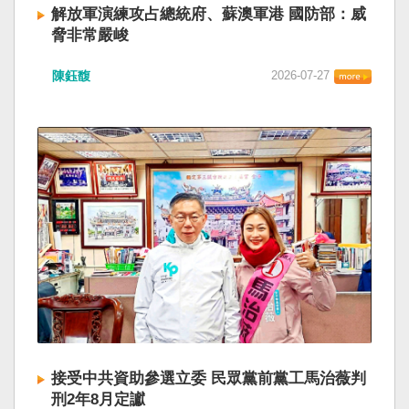
解放軍演練攻占總統府、蘇澳軍港 國防部：威
脅非常嚴峻
陳鈺馥
2026-07-27
接受中共資助參選立委 民眾黨前黨工馬治薇判
刑2年8月定讞