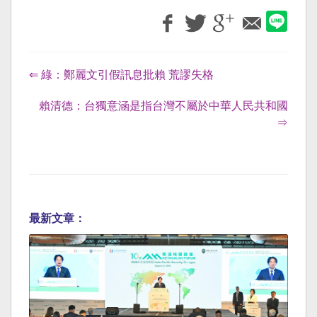
⇐ 綠：鄭麗文引假訊息批賴 荒謬失格
賴清德：台獨意涵是指台灣不屬於中華人民共和國
⇒
最新文章：