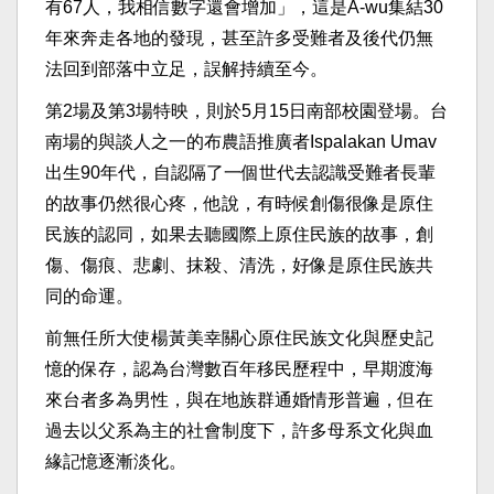
有67人，我相信數字還會增加」，這是A-wu集結30
年來奔走各地的發現，甚至許多受難者及後代仍無
法回到部落中立足，誤解持續至今。
第2場及第3場特映，則於5月15日南部校園登場。台
南場的與談人之一的布農語推廣者Ispalakan Umav
出生90年代，自認隔了一個世代去認識受難者長輩
的故事仍然很心疼，他說，有時候創傷很像是原住
民族的認同，如果去聽國際上原住民族的故事，創
傷、傷痕、悲劇、抹殺、清洗，好像是原住民族共
同的命運。
前無任所大使楊黃美幸關心原住民族文化與歷史記
憶的保存，認為台灣數百年移民歷程中，早期渡海
來台者多為男性，與在地族群通婚情形普遍，但在
過去以父系為主的社會制度下，許多母系文化與血
緣記憶逐漸淡化。