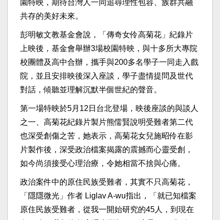
園特映，期待台灣人一同追尋理性包容、族群共融
共存的美好未來。
彭明敏文教基金會說，「傳奇女伶高菊花」紀錄片
上映後，基金會舉辦3場校園特映，與十多所大專院
校團體及高中合辦，攜手與200多名學子一同走入戲
院，並且安排映後深入座談，學子盡情提問及世代
對話，傾聽並理解沉默半個世紀的聲音。
第一場特映於5月12日台北登場，映後座談的與談人
之一、高菊花紀錄片製片熊儒賢說明受難者第二代
也深受創傷之苦，她表示，高菊花女兒施昭伶在影
片製作後，深受政治檔案揭露的震撼而心靈受創，
如今尚須接受心理治療，令她相當不捨與心痛。
政治案件中的原住民族受難者，其實不只高菊花，
「隱隱微光」作者 Liglav A-wu指出，「就已知檔案
原住民族受難者，從我一開始研究的45人，到現在