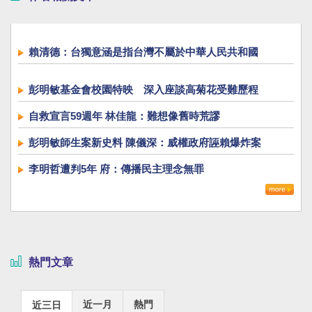
賴清德：台獨意涵是指台灣不屬於中華人民共和國
彭明敏基金會校園特映 深入座談高菊花受難歷程
自救宣言59週年 林佳龍：難想像舊時荒謬
彭明敏師生案新史料 陳儀深：威權政府誣賴爆炸案
李明哲遭判5年 府：傳播民主理念無罪
熱門文章
近一月
熱門
近三日