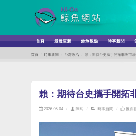
首頁
最近更新
鯨魚觀點
時事新聞
首頁
時事新聞
台灣政治
賴：期待台史攜手開拓非洲市場
賴：期待台史攜手開拓
2026-05-04
陳昀
時事新聞
推薦數