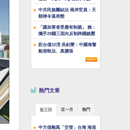
中共民族團結法 兩岸官員：天
朝律令逼表態
「讓加害者受應有制裁」 賴：
攜手29國三面向反制跨國鎮壓
距台僅32浬 吳釗燮：中國海警
船假執法、真擴張
熱門文章
近一月
熱門
近三日
中方借颱風「交管」台海 海巡