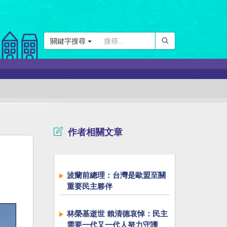
關鍵字搜尋
作者相關文章
波蘭前總理：台灣是歐盟至關
重要民主夥伴
林榮基逝世 賴清德哀悼：民主
需要一代又一代人努力守護