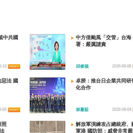
戴中共國
中方借颱風「交管」台海
署：嚴厲譴責
8-10
邱俊福
2026-08-08
惡法 國
卓揆：推台日企業共同研
化合作
8-05
林薏茹
2026-08-04
框照
解放軍演練攻占總統府、
法
軍港 國防部：威脅非常