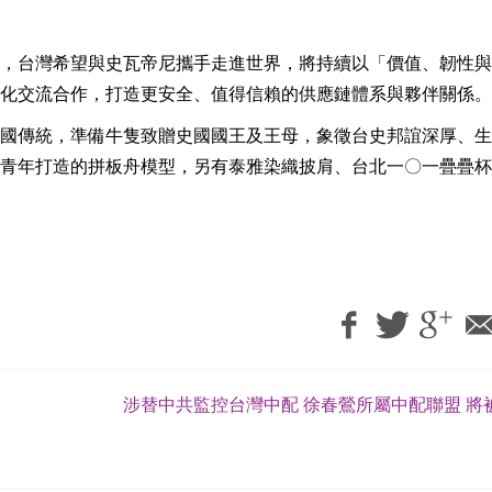
，台灣希望與史瓦帝尼攜手走進世界，將持續以「價值、韌性與
化交流合作，打造更安全、值得信賴的供應鏈體系與夥伴關係。
國傳統，準備牛隻致贈史國國王及王母，象徵台史邦誼深厚、生
青年打造的拼板舟模型，另有泰雅染織披肩、台北一〇一疊疊杯
涉替中共監控台灣中配 徐春鶯所屬中配聯盟 將