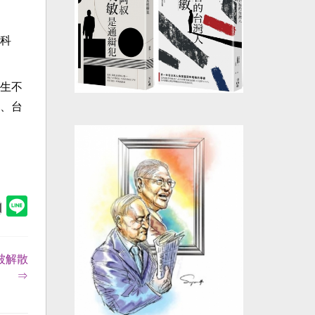
科
生不
、台
被解散
⇒