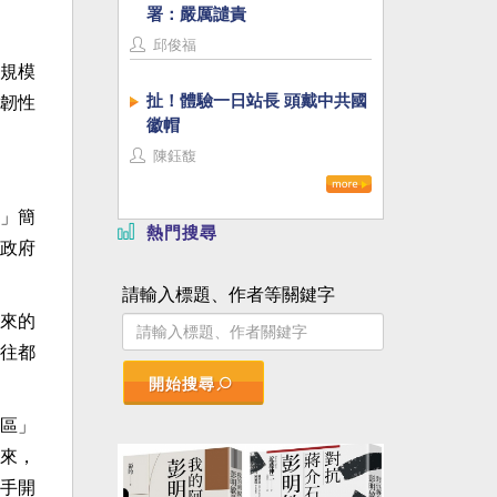
署：嚴厲譴責
邱俊福
規模
扯！體驗一日站長 頭戴中共國
韌性
徽帽
陳鈺馥
」簡
熱門搜尋
政府
請輸入標題、作者等關鍵字
來的
往都
開始搜尋
區」
來，
手開