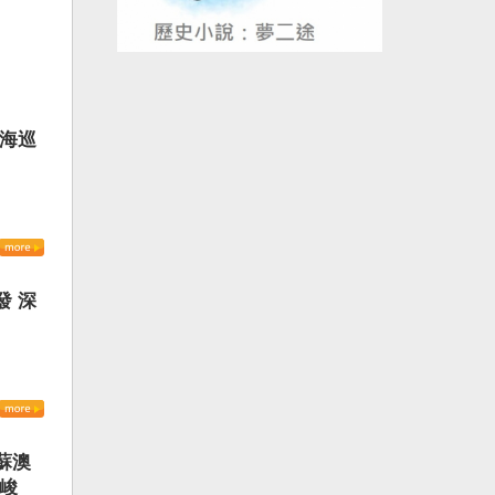
 海巡
發 深
蘇澳
嚴峻