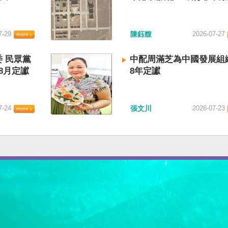
7-29
陳鈺馥
2026-07-27
 民眾黨
中配周滿芝為中國發展組
8月定讞
8年定讞
7-24
張文川
2026-07-23