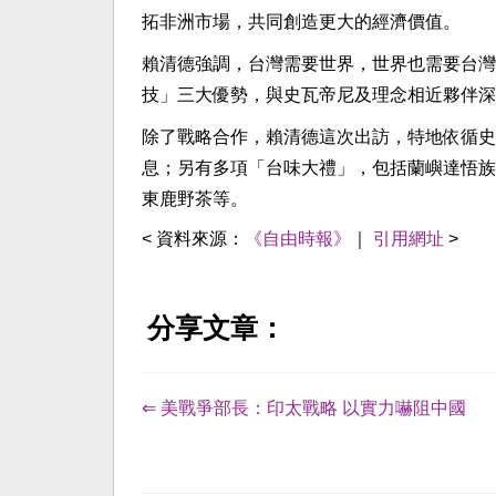
拓非洲市場，共同創造更大的經濟價值。
賴清德強調，台灣需要世界，世界也需要台灣
技」三大優勢，與史瓦帝尼及理念相近夥伴深
除了戰略合作，賴清德這次出訪，特地依循史
息；另有多項「台味大禮」，包括蘭嶼達悟族
東鹿野茶等。
< 資料來源：
《自由時報》
｜
引用網址
>
分享文章：
⇐ 美戰爭部長：印太戰略 以實力嚇阻中國