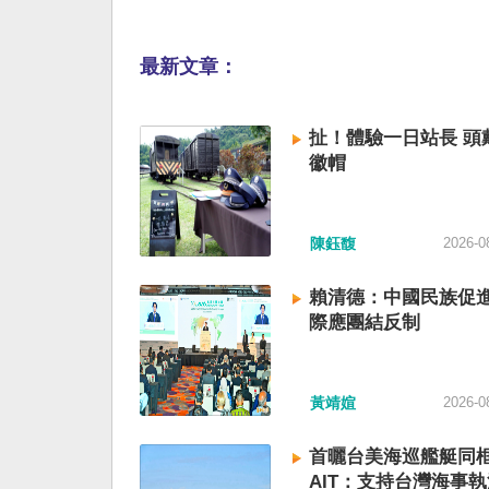
最新文章：
扯！體驗一日站長 頭
徽帽
陳鈺馥
2026-0
賴清德：中國民族促進
際應團結反制
黃靖媗
2026-0
首曬台美海巡艦艇同
AIT：支持台灣海事執