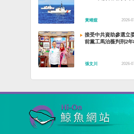
黃靖媗
2026-0
接受中共資助參選立委
前黨工馬治薇判刑2年
張文川
2026-0